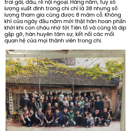
trai gái, dâu, rể nội ngoại. Hàng năm, tuy số
lượng xuất đinh trong chi chỉ là 38 nhưng số
lượng tham gia cũng được 8 mâm cỗ. Không
khí của ngày đầu năm mới thật hân hoan phấn
khởi khi con cháu nhớ tới Tiên tổ và cũng là dịp
gặp gỡ, hàn huyên tâm sự, kết nối các mối
quan hệ của mọi thành viên trong chi.