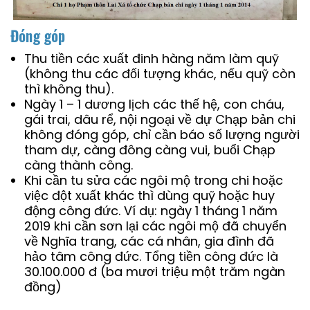
Đóng góp
Thu tiền các xuất đinh hàng năm làm quỹ
(không thu các đối tượng khác, nếu quỹ còn
thì không thu).
Ngày 1 – 1 dương lịch các thế hệ, con cháu,
gái trai, dâu rể, nội ngoại về dự Chạp bản chi
không đóng góp, chỉ cần báo số lượng người
tham dự, càng đông càng vui, buổi Chạp
càng thành công.
Khi cần tu sửa các ngôi mộ trong chi hoặc
việc đột xuất khác thì dùng quỹ hoặc huy
động công đức. Ví dụ: ngày 1 tháng 1 năm
2019 khi cần sơn lại các ngôi mộ đã chuyển
về Nghĩa trang, các cá nhân, gia đình đã
hảo tâm công đức. Tổng tiền công đức là
30.100.000 đ (ba mươi triệu một trăm ngàn
đồng)