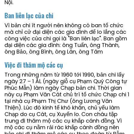
Nội.
Ban liên lạc của chi
Vì bản chi ít người nên không có ban tổ chức
mà chỉ cử đại diện các gia đình để lo lắng các
công việc của chi gọi là "Ban liên lạc". Ban gồm
đại diện các gia đình: ông Tuấn, ông Thành,
ông Bảo, ông Bình, ông Lân, ông Tâm
Việc đi thăm mộ các cụ
Trong những năm từ 1960 tới 1990, bản chi lấy
ngày 27 – 1 ÂL (ngày giỗ cụ Phạm Quý Công tự
Phúc Mẫn) làm ngày Chạp bản chi. Thời gian
này cụ Phạm Văn Cát chủ trì tổ chức Chạp chi 1
tại nhà cụ Phạm Thị Chư (ông Lương Văn
Thiện). Lúc đó kinh tế khó khăn, chủ yếu làm
Chạp do cụ Cát, cụ Xuyến lo. Con cháu tập
trung đi thăm mộ các cụ khắp cánh đồng. Vì
mộ các cụ nằm rải rác khắp cánh đồng nên
bản chi đi thăm mộ các cụ theo đoàn từ Bẫm,