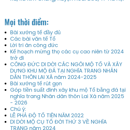
Mọi thời điểm:
Bài xướng tế đầy đủ
Các bài văn tế Tổ
Lời tri ân công đức
Kế hoạch mừng thọ các cụ cao niên từ 2024
trở đi
CÔNG ĐỨC DI DỜI CÁC NGÔI MỘ TỔ VÀ XÂY
DỰNG KHU MỘ ĐÁ TẠI NGHĨA TRANG NHÂN
DÂN THÔN LAI XÁ năm 2024-2025
Bài xướng tế rút gọn
Góp tiền suất đinh xây khu mộ Tổ bằng đá tại
nghĩa trang Nhân dân thôn Lai Xá năm 2025
- 2026
Chú ý:
LỄ PHẢ ĐỘ TỔ TIÊN NĂM 2022
DI DỜI MỘ CỤ TỔ ĐỜI THỨ 3 VỀ NGHĨA
TRANG năm 2024