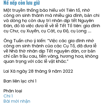
Nề nếp còn lưu giữ
Một truyền thống báo hiếu với Tiên tổ, nhớ
công ơn sinh thành mà nhiều gia đình, bản chi
và dòng họ còn duy trì nhân dịp tết Nguyên
Đán, đó là việc đưa lễ về lễ Tết Tổ tiên: gia đình
cụ Chư, cụ Xuyến, cụ Cát, cụ Độ, cụ Long …..
Ông Tuấn cho ý kiến: “Việc các gia đình nhớ
công ơn sinh thành của các Cụ Tổ, đã đưa lễ
về Nhà thờ nhân dịp Tết nguyên đán, cơ bản
chỉ cần trầu cau, tiền vàng, hương hoa, không
quan trọng với các lễ vật khác.”
Lai Xá ngày 28 tháng 9 năm 2022
Ban liên lạc chi 1
Phân loại
Chi 1
Bài mới nhận