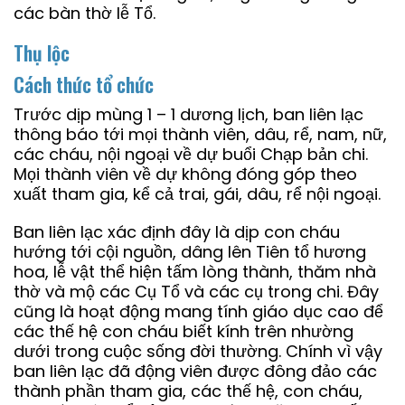
các bàn thờ lễ Tổ.
Thụ lộc
Cách thức tổ chức
Trước dịp mùng 1 – 1 dương lịch, ban liên lạc
thông báo tới mọi thành viên, dâu, rể, nam, nữ,
các cháu, nội ngoại về dự buổi Chạp bản chi.
Mọi thành viên về dự không đóng góp theo
xuất tham gia, kể cả trai, gái, dâu, rể nội ngoại.
Ban liên lạc xác định đây là dịp con cháu
hướng tới cội nguồn, dâng lên Tiên tổ hương
hoa, lễ vật thể hiện tấm lòng thành, thăm nhà
thờ và mộ các Cụ Tổ và các cụ trong chi. Đây
cũng là hoạt động mang tính giáo dục cao để
các thế hệ con cháu biết kính trên nhường
dưới trong cuộc sống đời thường. Chính vì vậy
ban liên lạc đã động viên được đông đảo các
thành phần tham gia, các thế hệ, con cháu,