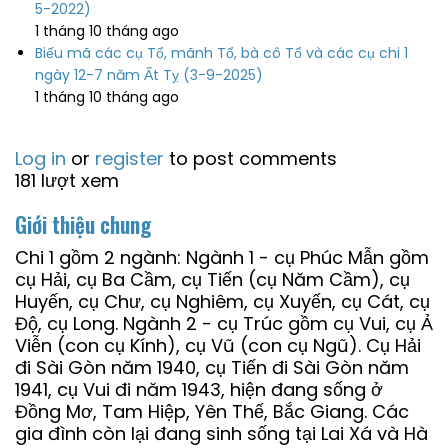
5-2022)
1 tháng 10 tháng ago
Biếu mã các cụ Tổ, mãnh Tổ, bà cô Tổ và các cụ chi 1
ngày 12-7 năm Ất Tỵ (3-9-2025)
1 tháng 10 tháng ago
Log in
or
register
to post comments
181 lượt xem
Giới thiệu chung
Chi 1 gồm 2 ngành: Ngành 1 - cụ Phúc Mẫn gồm
cụ Hải, cụ Ba Cầm, cụ Tiến (cụ Năm Cầm), cụ
Huyến, cụ Chư, cụ Nghiêm, cụ Xuyến, cụ Cát, cụ
Độ, cụ Long. Ngành 2 - cụ Trúc gồm cụ Vui, cụ Ả
Viễn (con cụ Kính), cụ Vũ (con cụ Ngũ). Cụ Hải
đi Sài Gòn năm 1940, cụ Tiến đi Sài Gòn năm
1941, cụ Vui đi năm 1943, hiện đang sống ở
Đồng Mơ, Tam Hiệp, Yên Thế, Bắc Giang. Các
gia đình còn lại đang sinh sống tại Lai Xá và Hà