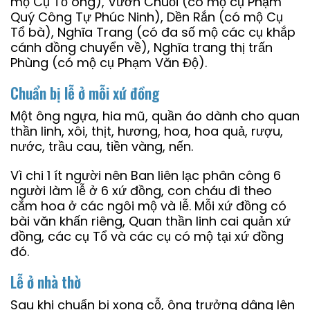
mộ Cụ Tổ ông), Vườn Chuối (có mộ cụ Phạm
Quý Công Tự Phúc Ninh), Dền Rắn (có mộ Cụ
Tổ bà), Nghĩa Trang (có đa số mộ các cụ khắp
cánh đồng chuyển về), Nghĩa trang thị trấn
Phùng (có mộ cụ Phạm Văn Độ).
Chuẩn bị lễ ở mỗi xứ đồng
Một ông ngựa, hia mũ, quần áo dành cho quan
thần linh, xôi, thịt, hương, hoa, hoa quả, rượu,
nước, trầu cau, tiền vàng, nến.
Vì chi 1 ít người nên Ban liên lạc phân công 6
người làm lễ ở 6 xứ đồng, con cháu đi theo
cắm hoa ở các ngôi mộ và lễ. Mỗi xứ đồng có
bài văn khấn riêng, Quan thần linh cai quản xứ
đồng, các cụ Tổ và các cụ có mộ tại xứ đồng
đó.
Lễ ở nhà thờ
Sau khi chuẩn bị xong cỗ, ông trưởng dâng lên