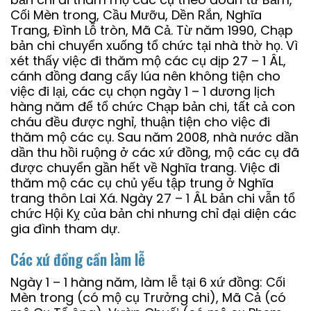
Cối Mèn trong, Cầu Mưỡu, Dền Rắn, Nghĩa
Trang, Đình Lỗ tròn, Mã Cả. Từ năm 1990, Chạp
bản chi chuyển xuống tổ chức tại nhà thờ họ. Vì
xét thấy việc đi thăm mộ các cụ dịp 27 – 1 ÂL,
cánh đồng đang cấy lúa nên không tiện cho
việc đi lại, các cụ chọn ngày 1 – 1 dương lịch
hàng năm để tổ chức Chạp bản chi, tất cả con
cháu đều được nghỉ, thuận tiện cho việc đi
thăm mộ các cụ. Sau năm 2008, nhà nước dần
dần thu hồi ruộng ở các xứ đồng, mộ các cụ đã
được chuyển gần hết về Nghĩa trang. Việc đi
thăm mộ các cụ chủ yếu tập trung ở Nghĩa
trang thôn Lai Xá. Ngày 27 – 1 ÂL bản chi vẫn tổ
chức Hội Kỵ của bản chi nhưng chỉ đại diện các
gia đình tham dự.
Các xứ đồng cần làm lễ
Ngày 1 – 1 hàng năm, làm lễ tại 6 xứ đồng: Cối
Mèn trong (có mộ cụ Trưởng chi), Mã Cả (có