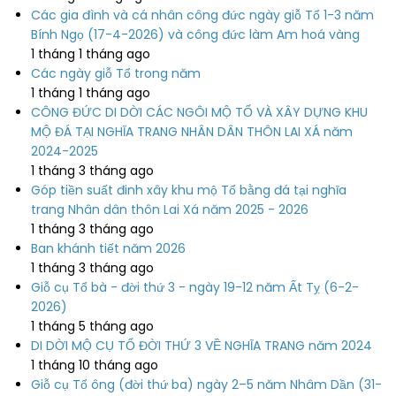
Các gia đình và cá nhân công đức ngày giỗ Tổ 1-3 năm
Bính Ngọ (17-4-2026) và công đức làm Am hoá vàng
1 tháng 1 tháng ago
Các ngày giỗ Tổ trong năm
1 tháng 1 tháng ago
CÔNG ĐỨC DI DỜI CÁC NGÔI MỘ TỔ VÀ XÂY DỰNG KHU
MỘ ĐÁ TẠI NGHĨA TRANG NHÂN DÂN THÔN LAI XÁ năm
2024-2025
1 tháng 3 tháng ago
Góp tiền suất đinh xây khu mộ Tổ bằng đá tại nghĩa
trang Nhân dân thôn Lai Xá năm 2025 - 2026
1 tháng 3 tháng ago
Ban khánh tiết năm 2026
1 tháng 3 tháng ago
Giỗ cụ Tổ bà - đời thứ 3 - ngày 19-12 năm Ất Tỵ (6-2-
2026)
1 tháng 5 tháng ago
DI DỜI MỘ CỤ TỔ ĐỜI THỨ 3 VỀ NGHĨA TRANG năm 2024
1 tháng 10 tháng ago
Giỗ cụ Tổ ông (đời thứ ba) ngày 2–5 năm Nhâm Dần (31-