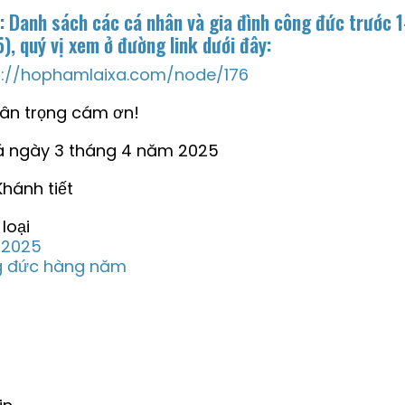
: Danh sách các cá nhân và gia đình công đức trước 1
), quý vị xem ở đường link dưới đây:
s://hophamlaixa.com/node/176
rân trọng cám ơn!
Xá ngày 3 tháng 4 năm 2025
hánh tiết
loại
2025
 đức hàng năm