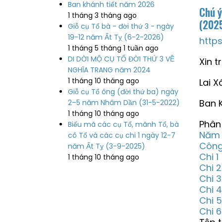
Ban khánh tiết năm 2026
Chú ý
1 tháng 3 tháng ago
(2025
Giỗ cụ Tổ bà - đời thứ 3 - ngày
19-12 năm Ất Tỵ (6-2-2026)
http
1 tháng 5 tháng 1 tuần ago
DI DỜI MỘ CỤ TỔ ĐỜI THỨ 3 VỀ
Xin t
NGHĨA TRANG năm 2024
1 tháng 10 tháng ago
Lai 
Giỗ cụ Tổ ông (đời thứ ba) ngày
Ban K
2–5 năm Nhâm Dần (31-5-2022)
1 tháng 10 tháng ago
Phân 
Biếu mã các cụ Tổ, mãnh Tổ, bà
Năm 
cô Tổ và các cụ chi 1 ngày 12-7
Công
năm Ất Tỵ (3-9-2025)
Chi 1
1 tháng 10 tháng ago
Chi 2
Chi 3
Chi 4
Chi 5
Chi 6