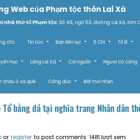
ng Web của Phạm tộc thôn Lai Xá
hỉ nhà thờ tổ Phạm tộc
: Số 46, ngõ 63, đường Lai Xá, Kim 
ng chủ
Tin tức
Ban liên lạc
6 Chi
Tế lễ
+
+
+
+
yến học
Làng Lai Xá
Cội nguồn
Người có công
+
+
+
 cháu ở xa quê
Công đức
Bài mới nhận
+
ộ Tổ bằng đá tại nghĩa trang Nhân dân t
n
or
register
to post comments
1481 lượt xem