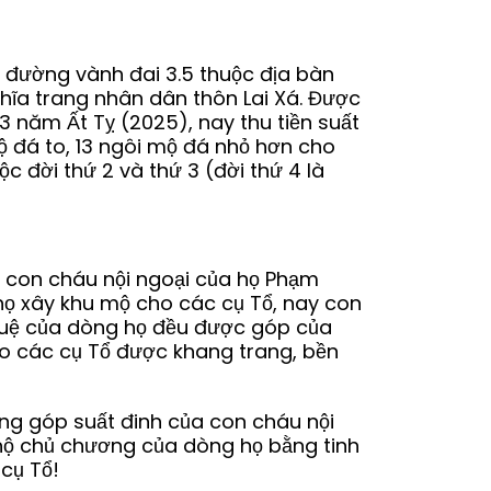
đường vành đai 3.5 thuộc địa bàn
hĩa trang nhân dân thôn Lai Xá. Được
-3 năm Ất Tỵ (2025), nay thu tiền suất
ộ đá to, 13 ngôi mộ đá nhỏ hơn cho
c đời thứ 2 và thứ 3 (đời thứ 4 là
ổ, con cháu nội ngoại của họ Phạm
ọ xây khu mộ cho các cụ Tổ, nay con
 duệ của dòng họ đều được góp của
ho các cụ Tổ được khang trang, bền
ng góp suất đinh của con cháu nội
 hộ chủ chương của dòng họ bằng tinh
 cụ Tổ!