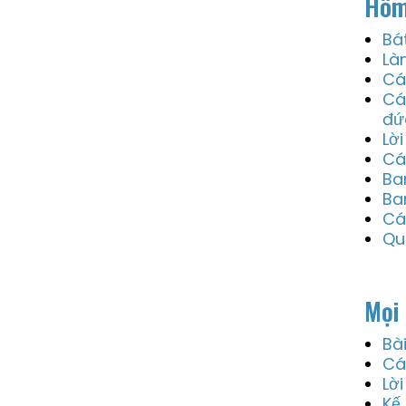
Hôm
Bá
Là
Cá
Cá
đứ
Lờ
Cá
Ba
Ba
Cá
Qu
Mọi 
Bà
Cá
Lờ
Kế