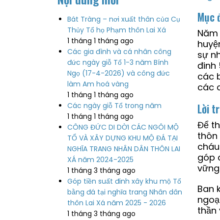
Mục 
Bát Tràng – nơi xuất thân của Cụ
Thủy Tổ họ Phạm thôn Lai Xá
Năm 
1 tháng 1 tháng ago
huyệ
Các gia đình và cá nhân công
sự nh
đức ngày giỗ Tổ 1-3 năm Bính
đinh 
Ngọ (17-4-2026) và công đức
các b
làm Am hoá vàng
các 
1 tháng 1 tháng ago
Các ngày giỗ Tổ trong năm
Lời t
1 tháng 1 tháng ago
Để th
CÔNG ĐỨC DI DỜI CÁC NGÔI MỘ
thôn
TỔ VÀ XÂY DỰNG KHU MỘ ĐÁ TẠI
cháu
NGHĨA TRANG NHÂN DÂN THÔN LAI
góp 
XÁ năm 2024-2025
vững
1 tháng 3 tháng ago
Góp tiền suất đinh xây khu mộ Tổ
Ban 
bằng đá tại nghĩa trang Nhân dân
ngoạ
thôn Lai Xá năm 2025 - 2026
thần 
1 tháng 3 tháng ago