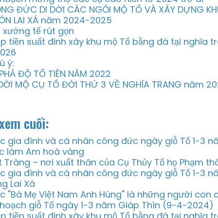
NG ĐỨC DI DỜI CÁC NGÔI MỘ TỔ VÀ XÂY DỰNG KH
ÔN LAI XÁ năm 2024-2025
i xướng tế rút gọn
p tiền suất đinh xây khu mộ Tổ bằng đá tại nghĩa 
2026
ú ý:
 PHẢ ĐỘ TỔ TIÊN NĂM 2022
 DỜI MỘ CỤ TỔ ĐỜI THỨ 3 VỀ NGHĨA TRANG năm 2
xem cuối:
c gia đình và cá nhân công đức ngày giỗ Tổ 1-3 
c làm Am hoá vàng
t Tràng – nơi xuất thân của Cụ Thủy Tổ họ Phạm thô
c gia đình và cá nhân công đức ngày giỗ Tổ 1-3 
ng Lai Xá
c "Bà Mẹ Việt Nam Anh Hùng" là những người con 
 hoạch giỗ Tổ ngày 1-3 năm Giáp Thìn (9-4-2024)
p tiền suất đinh xây khu mộ Tổ bằng đá tại nghĩa 