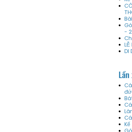
CÔ
TH
Bà
Gó
- 
Ch
LỄ
DI
Lần 
Cá
đứ
Bá
Cá
Là
Cá
Kế
Gó