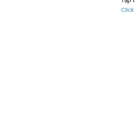
Tập t
Clic