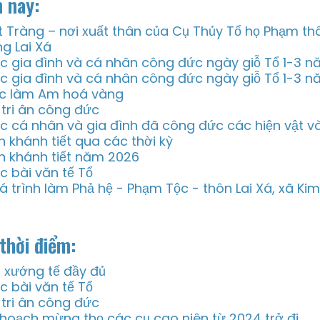
 nay:
t Tràng – nơi xuất thân của Cụ Thủy Tổ họ Phạm thô
ng Lai Xá
c gia đình và cá nhân công đức ngày giỗ Tổ 1-3 
c gia đình và cá nhân công đức ngày giỗ Tổ 1-3 
c làm Am hoá vàng
i tri ân công đức
c cá nhân và gia đình đã công đức các hiện vật v
n khánh tiết qua các thời kỳ
n khánh tiết năm 2026
c bài văn tế Tổ
á trình làm Phả hệ - Phạm Tộc - thôn Lai Xá, xã Ki
thời điểm:
i xướng tế đầy đủ
c bài văn tế Tổ
i tri ân công đức
 hoạch mừng thọ các cụ cao niên từ 2024 trở đi