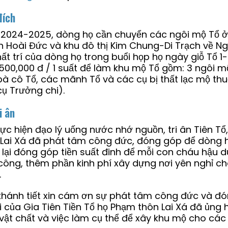
đích
2024-2025, dòng họ cần chuyển các ngôi mộ Tổ ở 
n Hoài Đức và khu đô thị Kim Chung-Di Trạch về Ng
ất trí của dòng họ trong buổi họp họ ngày giỗ Tổ 1
500,000 đ / 1 suất để làm khu mộ Tổ gồm: 3 ngôi m
à cô Tổ, các mãnh Tổ và các cụ bị thất lạc mộ thuộ
cụ Trưởng chi).
ri ân
ực hiện đạo lý uống nước nhớ nguồn, tri ân Tiên T
 Lai Xá đã phát tâm công đức, đóng góp để dòng h
 lại đóng góp tiền suất đinh để mỗi con cháu hậu
công, thêm phần kinh phí xây dựng nơi yên nghỉ c
.
khánh tiết xin cám ơn sự phát tâm công đức và đó
i của Gia Tiên Tiền Tổ họ Phạm thôn Lai Xá đã ủng
vật chất và việc làm cụ thể để xây khu mộ cho các