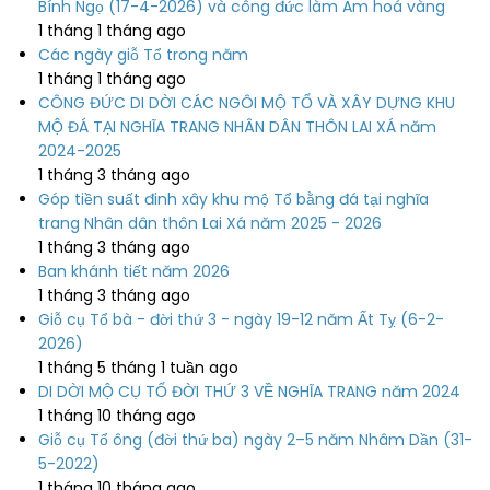
Bính Ngọ (17-4-2026) và công đức làm Am hoá vàng
1 tháng 1 tháng ago
Các ngày giỗ Tổ trong năm
1 tháng 1 tháng ago
CÔNG ĐỨC DI DỜI CÁC NGÔI MỘ TỔ VÀ XÂY DỰNG KHU
MỘ ĐÁ TẠI NGHĨA TRANG NHÂN DÂN THÔN LAI XÁ năm
2024-2025
1 tháng 3 tháng ago
Góp tiền suất đinh xây khu mộ Tổ bằng đá tại nghĩa
trang Nhân dân thôn Lai Xá năm 2025 - 2026
1 tháng 3 tháng ago
Ban khánh tiết năm 2026
1 tháng 3 tháng ago
Giỗ cụ Tổ bà - đời thứ 3 - ngày 19-12 năm Ất Tỵ (6-2-
2026)
1 tháng 5 tháng 1 tuần ago
DI DỜI MỘ CỤ TỔ ĐỜI THỨ 3 VỀ NGHĨA TRANG năm 2024
1 tháng 10 tháng ago
Giỗ cụ Tổ ông (đời thứ ba) ngày 2–5 năm Nhâm Dần (31-
5-2022)
1 tháng 10 tháng ago