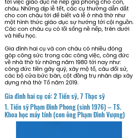
tới việc giáo dục nề nếp gia phong cho con,
cháu. Những dịp lễ tết, các cụ thường dẫn dắt
cho con cháu tới để biết và lễ ở nhà thờ như
một hình thức giáo dục sự hướng tới cội nguồn.
Các con cháu cụ có lối sống nề nếp, trên dưới
và hiếu học.
Gia đình hai cụ và con cháu có nhiều đóng
góp công sức trong các công việc, công đức
về nhà thờ từ những năm 1980 tới nay như:
công đức tiền gây quỹ, xây mộ tổ, câu đối sứ,
các bộ cửa bức bàn, cột đồng trụ nhân dịp xây
dựng nhà thờ Tổ năm 2019.
Gia đình hai cụ có:
2 Tiến sỹ, 7 Thạc sỹ
1. Tiến sỹ Phạm Đình Phong (sinh 1976) – TS.
Khoa học máy tính
(con ông Phạm Đình Vượng)