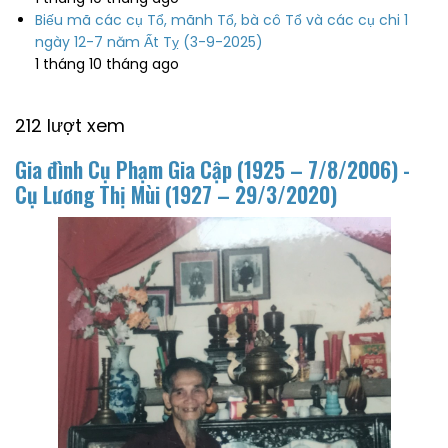
Biếu mã các cụ Tổ, mãnh Tổ, bà cô Tổ và các cụ chi 1
ngày 12-7 năm Ất Tỵ (3-9-2025)
1 tháng 10 tháng ago
212 lượt xem
Gia đình Cụ Phạm Gia Cập (
1925 – 7/8/2006
) -
Cụ Lương Thị Mùi (
1927 – 29/3/2020
)