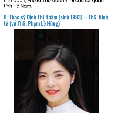
tỉnh đoàn, Phó Bí Thư đoàn khối các cơ quan
tỉnh Hà Nam.
8. Thạc sỹ Đinh Thị Nhâm (sinh 1993) – ThS. Kinh
tế
(vợ ThS. Phạm Lê Hùng)