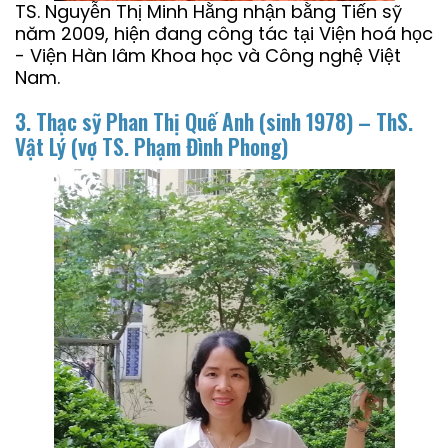
TS. Nguyễn Thị Minh Hằng nhận bằng Tiến sỹ
năm 2009, hiện đang công tác tại Viện hoá học
- Viện Hàn lâm Khoa học và Công nghệ Việt
Nam.
3. Thạc sỹ Phan Thị Quế Anh (sinh 1978) – ThS.
Vật Lý
(vợ TS. Phạm Đình Phong)