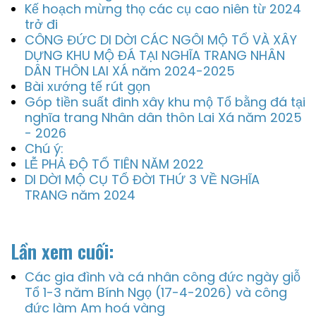
Kế hoạch mừng thọ các cụ cao niên từ 2024
trở đi
CÔNG ĐỨC DI DỜI CÁC NGÔI MỘ TỔ VÀ XÂY
DỰNG KHU MỘ ĐÁ TẠI NGHĨA TRANG NHÂN
DÂN THÔN LAI XÁ năm 2024-2025
Bài xướng tế rút gọn
Góp tiền suất đinh xây khu mộ Tổ bằng đá tại
nghĩa trang Nhân dân thôn Lai Xá năm 2025
- 2026
Chú ý:
LỄ PHẢ ĐỘ TỔ TIÊN NĂM 2022
DI DỜI MỘ CỤ TỔ ĐỜI THỨ 3 VỀ NGHĨA
TRANG năm 2024
Lần xem cuối:
Các gia đình và cá nhân công đức ngày giỗ
Tổ 1-3 năm Bính Ngọ (17-4-2026) và công
đức làm Am hoá vàng