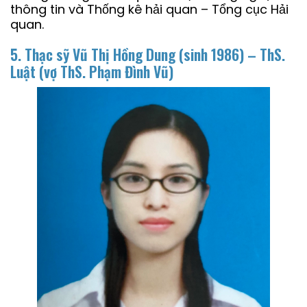
thông tin và Thống kê hải quan – Tổng cục Hải
quan.
5. Thạc sỹ Vũ Thị Hồng Dung (sinh 1986) – ThS.
Luật
(vợ ThS. Phạm Đình Vũ)