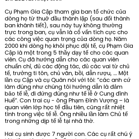
Cụ Phạm Gia Cập tham gia ban tổ chức của
dòng họ từ thuở đầu thành lập (sau đổi thành
ban khánh tiết), sau này tuy không thường
trực trong ban, cụ vẫn là cố vấn tích cực cho
các công việc quan trọng của dòng họ. Năm
2000 khi dòng họ khôi phục đội tế, cụ Phạm Gia
Cập là một trong 5 thầy dạy tế cho các quan
viên. Cụ đã hướng dẫn cho các quan viên
chuẩn chỉ, đủ các động tác, đủ các vai từ chủ
tế, trưởng ti tôn, chủ văn, bồi, dẫn rượu, …. Một
lần cụ Cập và cụ Quân nói với tôi: “các anh cứ
làm đúng như chúng tôi hướng dẫn là đảm
bảo tế lễ, đi đứng đúng như tế lễ ở Cung đình
Huế”. Con trai cụ - ông Phạm Đình Vượng – là
quan viên lớp học tế đầu tiên, cũng rất nhiệt
tình trong việc tế lễ. Ông nhiều lần làm Chủ tế
trong những dịp tế lễ tại nhà thờ.
Hai cụ sinh được 7 người con. Các cụ rất chú ý