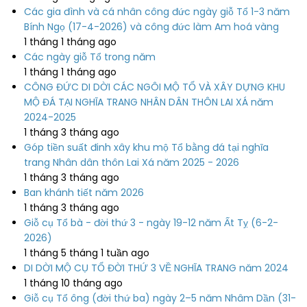
Các gia đình và cá nhân công đức ngày giỗ Tổ 1-3 năm
Bính Ngọ (17-4-2026) và công đức làm Am hoá vàng
1 tháng 1 tháng ago
Các ngày giỗ Tổ trong năm
1 tháng 1 tháng ago
CÔNG ĐỨC DI DỜI CÁC NGÔI MỘ TỔ VÀ XÂY DỰNG KHU
MỘ ĐÁ TẠI NGHĨA TRANG NHÂN DÂN THÔN LAI XÁ năm
2024-2025
1 tháng 3 tháng ago
Góp tiền suất đinh xây khu mộ Tổ bằng đá tại nghĩa
trang Nhân dân thôn Lai Xá năm 2025 - 2026
1 tháng 3 tháng ago
Ban khánh tiết năm 2026
1 tháng 3 tháng ago
Giỗ cụ Tổ bà - đời thứ 3 - ngày 19-12 năm Ất Tỵ (6-2-
2026)
1 tháng 5 tháng 1 tuần ago
DI DỜI MỘ CỤ TỔ ĐỜI THỨ 3 VỀ NGHĨA TRANG năm 2024
1 tháng 10 tháng ago
Giỗ cụ Tổ ông (đời thứ ba) ngày 2–5 năm Nhâm Dần (31-