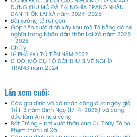
CÔNG ĐỨC DI DỜI CÁC NGÔI MỘ TỔ VÀ XÂY
DỰNG KHU MỘ ĐÁ TẠI NGHĨA TRANG NHÂN
DÂN THÔN LAI XÁ năm 2024-2025
Bài xướng tế rút gọn
Góp tiền suất đinh xây khu mộ Tổ bằng đá tại
nghĩa trang Nhân dân thôn Lai Xá năm 2025
- 2026
Chú ý:
LỄ PHẢ ĐỘ TỔ TIÊN NĂM 2022
DI DỜI MỘ CỤ TỔ ĐỜI THỨ 3 VỀ NGHĨA
TRANG năm 2024
Lần xem cuối:
Các gia đình và cá nhân công đức ngày giỗ
Tổ 1-3 năm Bính Ngọ (17-4-2026) và công
đức làm Am hoá vàng
Bát Tràng – nơi xuất thân của Cụ Thủy Tổ họ
Phạm thôn Lai Xá
Các gia đình và cá nhân công đức ngày giỗ