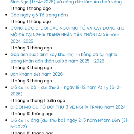
Bính Ngọ (17-4-2026) và công đức làm Am hoá vàng
1 tháng 1 tháng ago
Các ngày giỗ Tổ trong năm
1 tháng 1 tháng ago
CÔNG ĐỨC DI DỜI CÁC NGÔI MỘ TỔ VÀ XÂY DỰNG KHU
MỘ ĐÁ TẠI NGHĨA TRANG NHÂN DÂN THÔN LAI XÁ năm
2024-2025
1 tháng 3 tháng ago
Góp tiền suất đinh xây khu mộ Tổ bằng đá tại nghĩa
trang Nhân dân thôn Lai Xá năm 2025 - 2026
1 tháng 3 tháng ago
Ban khánh tiết năm 2026
1 tháng 3 tháng ago
Giỗ cụ Tổ bà - đời thứ 3 - ngày 19-12 năm Ất Tỵ (6-2-
2026)
1 tháng 5 tháng 1 tuần ago
DI DỜI MỘ CỤ TỔ ĐỜI THỨ 3 VỀ NGHĨA TRANG năm 2024
1 tháng 10 tháng ago
Giỗ cụ Tổ ông (đời thứ ba) ngày 2–5 năm Nhâm Dần (31-
5-2022)
1 tháng 10 tháng ago