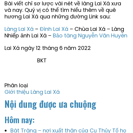
Bài viết chỉ sơ lược vài nét về làng Lai Xá xưa
và nay. Quý vị có thể tìm hiểu thêm về quê
hương Lai Xá qua những đường Link sau:
Làng Lai Xá
–
Đình Lai Xá
– Chùa Lai Xá – Làng
Nhiếp ảnh Lai Xá –
Bảo tàng Nguyễn Văn Huyên
Lai Xá ngày 12 tháng 6 năm 2022
BKT
Phân loại
Giới thiệu Làng Lai Xá
Nội dung được ưa chuộng
Hôm nay:
Bát Tràng – nơi xuất thân của Cụ Thủy Tổ họ