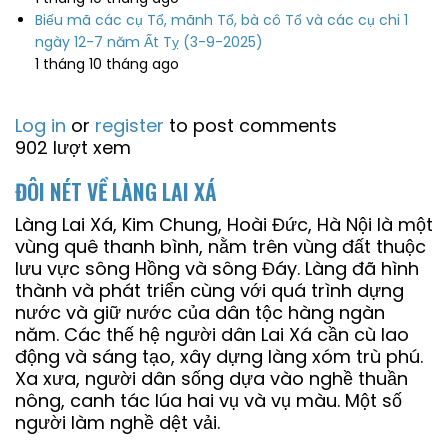
Biếu mã các cụ Tổ, mãnh Tổ, bà cô Tổ và các cụ chi 1
ngày 12-7 năm Ất Tỵ (3-9-2025)
1 tháng 10 tháng ago
Log in
or
register
to post comments
902 lượt xem
ĐÔI NÉT VỀ LÀNG LAI XÁ
Làng Lai Xá, Kim Chung, Hoài Đức, Hà Nội là một
vùng quê thanh bình, nằm trên vùng đất thuộc
lưu vực sông Hồng và sông Đáy. Làng đã hình
thành và phát triển cùng với quá trình dựng
nước và giữ nước của dân tộc hàng ngàn
năm. Các thế hệ người dân Lai Xá cần cù lao
động và sáng tạo, xây dựng làng xóm trù phú.
Xa xưa, người dân sống dựa vào nghề thuần
nông, canh tác lúa hai vụ và vụ màu. Một số
người làm nghề dệt vải.