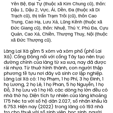
Yên Bệ, Đại Tự̣
(thuộc xã Kim Chung cũ), thôn:
Dậu 1, Dậu 2, Vực, Ái, Dền, Đa (thuộc xã Di
Trạch cũ), thị trấn Trạm Trôi (cũ), thôn Cao
Trung, Cao Hạ, Lưu Xá, Lũng Kênh (thuộc xã
Đức Giang cũ), thôn: Nhuệ, Thú Y, Phú Đa, Cựu
Quán, Cao Xá, Chiền, Thượng Thuỵ, Nội (thuộc
xã Đức Thượng cũ).
Làng Lai Xá gồm 5 xóm và xóm phố (phố Lai
Xá). Cổng Đông nối với cổng Tây tạo nên trục
đường chính của làng từ xa xưa, nay đã được
rải nhựa. Từ thuở hình thành, con người thập
phương tề tựu nơi đây và sinh cơ lập nghiệp.
Làng Lai Xá có: 1 họ Phạm, 1 họ Phí, 3 họ Đinh, 1
họ Lương, 2 họ Lê, 1 họ Phan, 5 họ Nguyễn, 1 họ
Đỗ, 3 họ Lưu và 1 họ Hồ. các dòng họ lớn đều có
nhà thờ họ. Diện tích tự nhiên của làng khoảng
175 héc ta với số hộ dân 2.027, số nhân khẩu là
6.753. Hiện nay (2022) trong làng có 193 nhà
trọ cho thuê với số sinh viên, học sinh, người