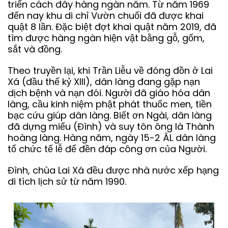
triển cách đây hàng ngàn năm. Từ năm 1969
đến nay khu di chỉ Vườn chuối đã được khai
quật 8 lần. Đặc biệt đợt khai quật năm 2019, đã
tìm được hàng ngàn hiện vật bằng gỗ, gốm,
sắt và đồng.
Theo truyền lại, khi Trần Liễu về đóng đồn ở Lai
Xá (đầu thế kỷ XIII), dân làng đang gặp nạn
dịch bệnh và nạn đói. Người đã giáo hóa dân
làng, cầu kinh niệm phật phát thuốc men, tiền
bạc cứu giúp dân làng. Biết ơn Ngài, dân làng
đã dựng miếu (Đình) và suy tôn ông là Thành
hoàng làng. Hàng năm, ngày 15-2 ÂL dân làng
tổ chức tế lễ để đền đáp công ơn của Người.
Đình, chùa Lai Xá đều được nhà nước xếp hạng
di tích lịch sử từ năm 1990.