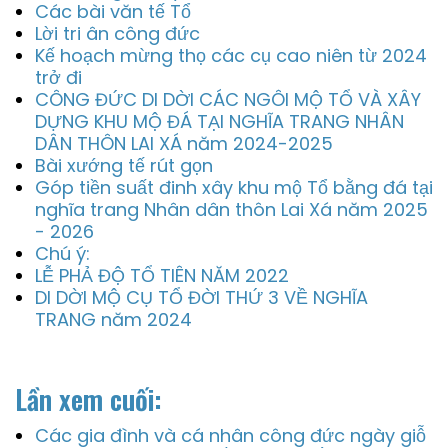
Các bài văn tế Tổ
Lời tri ân công đức
Kế hoạch mừng thọ các cụ cao niên từ 2024
trở đi
CÔNG ĐỨC DI DỜI CÁC NGÔI MỘ TỔ VÀ XÂY
DỰNG KHU MỘ ĐÁ TẠI NGHĨA TRANG NHÂN
DÂN THÔN LAI XÁ năm 2024-2025
Bài xướng tế rút gọn
Góp tiền suất đinh xây khu mộ Tổ bằng đá tại
nghĩa trang Nhân dân thôn Lai Xá năm 2025
- 2026
Chú ý:
LỄ PHẢ ĐỘ TỔ TIÊN NĂM 2022
DI DỜI MỘ CỤ TỔ ĐỜI THỨ 3 VỀ NGHĨA
TRANG năm 2024
Lần xem cuối:
Các gia đình và cá nhân công đức ngày giỗ