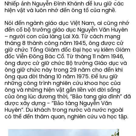
Nhiếp ảnh Nguyễn Đình Khánh để lưu giữ các
hiện vật và luôn nhớ đến ông tổ của nghề.
Nói đến ngành giáo dục Việt Nam, ai cũng nhớ
đến cố bộ trưởng giáo dục Nguyễn Văn Huyên
– người con của làng Lai Xá. Từ cách mạng
tháng 8 thành công năm 1945, ông được cử
giữ chức Tổng Giám đốc Đại học vụ kiêm Giám
đốc Viễn Đông Bác Cổ. Từ tháng 11 năm 1946,
ông được cử giữ chức Bộ trưởng Giáo dục và
ông giữ chức này trong 29 năm cho đến khi
ông qua đời tháng 10 năm 1975. Để lưu giữ
những công trình nghiên cứu khoa học của
ông và những hiện vật gắn liền với đời sống
của ông lúc đương thời, “Bảo tang gia đình” đã
được xây dựng - “Bảo tàng Nguyễn Văn
Huyên”. Du khách trong nước và nước ngoài
có thể đến thăm quan, nghiên cứu và học tập.