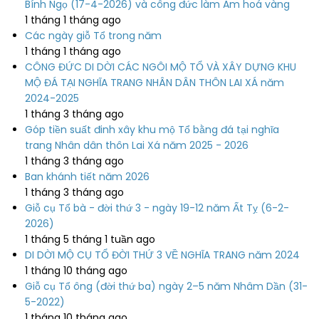
Bính Ngọ (17-4-2026) và công đức làm Am hoá vàng
1 tháng 1 tháng ago
Các ngày giỗ Tổ trong năm
1 tháng 1 tháng ago
CÔNG ĐỨC DI DỜI CÁC NGÔI MỘ TỔ VÀ XÂY DỰNG KHU
MỘ ĐÁ TẠI NGHĨA TRANG NHÂN DÂN THÔN LAI XÁ năm
2024-2025
1 tháng 3 tháng ago
Góp tiền suất đinh xây khu mộ Tổ bằng đá tại nghĩa
trang Nhân dân thôn Lai Xá năm 2025 - 2026
1 tháng 3 tháng ago
Ban khánh tiết năm 2026
1 tháng 3 tháng ago
Giỗ cụ Tổ bà - đời thứ 3 - ngày 19-12 năm Ất Tỵ (6-2-
2026)
1 tháng 5 tháng 1 tuần ago
DI DỜI MỘ CỤ TỔ ĐỜI THỨ 3 VỀ NGHĨA TRANG năm 2024
1 tháng 10 tháng ago
Giỗ cụ Tổ ông (đời thứ ba) ngày 2–5 năm Nhâm Dần (31-
5-2022)
1 tháng 10 tháng ago