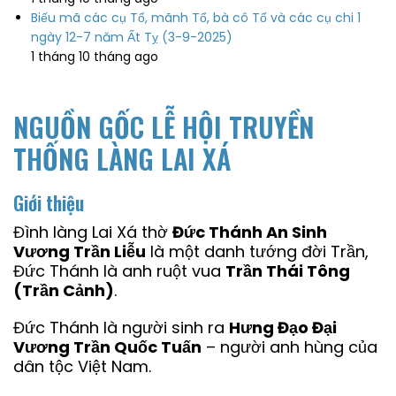
Biếu mã các cụ Tổ, mãnh Tổ, bà cô Tổ và các cụ chi 1
ngày 12-7 năm Ất Tỵ (3-9-2025)
1 tháng 10 tháng ago
NGUỒN GỐC LỄ HỘI TRUYỀN
THỐNG LÀNG LAI XÁ
Giới thiệu
Đình làng Lai Xá thờ
Đức Thánh An Sinh
Vương Trần Liễu
là một danh tướng đời Trần,
Đức Thánh là anh ruột vua
Trần Thái Tông
(Trần Cảnh)
.
Đức Thánh là người sinh ra
Hưng Đạo Đại
Vương Trần Quốc Tuấn
– người anh hùng của
dân tộc Việt Nam.