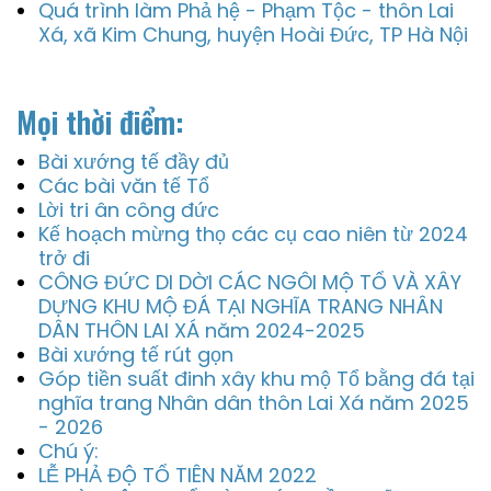
Quá trình làm Phả hệ - Phạm Tộc - thôn Lai
Xá, xã Kim Chung, huyện Hoài Đức, TP Hà Nội
Mọi thời điểm:
Bài xướng tế đầy đủ
Các bài văn tế Tổ
Lời tri ân công đức
Kế hoạch mừng thọ các cụ cao niên từ 2024
trở đi
CÔNG ĐỨC DI DỜI CÁC NGÔI MỘ TỔ VÀ XÂY
DỰNG KHU MỘ ĐÁ TẠI NGHĨA TRANG NHÂN
DÂN THÔN LAI XÁ năm 2024-2025
Bài xướng tế rút gọn
Góp tiền suất đinh xây khu mộ Tổ bằng đá tại
nghĩa trang Nhân dân thôn Lai Xá năm 2025
- 2026
Chú ý:
LỄ PHẢ ĐỘ TỔ TIÊN NĂM 2022