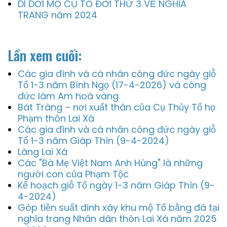
DI DỜI MỘ CỤ TỔ ĐỜI THỨ 3 VỀ NGHĨA
TRANG năm 2024
Lần xem cuối:
Các gia đình và cá nhân công đức ngày giỗ
Tổ 1-3 năm Bính Ngọ (17-4-2026) và công
đức làm Am hoá vàng
Bát Tràng – nơi xuất thân của Cụ Thủy Tổ họ
Phạm thôn Lai Xá
Các gia đình và cá nhân công đức ngày giỗ
Tổ 1-3 năm Giáp Thìn (9-4-2024)
Làng Lai Xá
Các "Bà Mẹ Việt Nam Anh Hùng" là những
người con của Phạm Tộc
Kế hoạch giỗ Tổ ngày 1-3 năm Giáp Thìn (9-
4-2024)
Góp tiền suất đinh xây khu mộ Tổ bằng đá tại
nghĩa trang Nhân dân thôn Lai Xá năm 2025