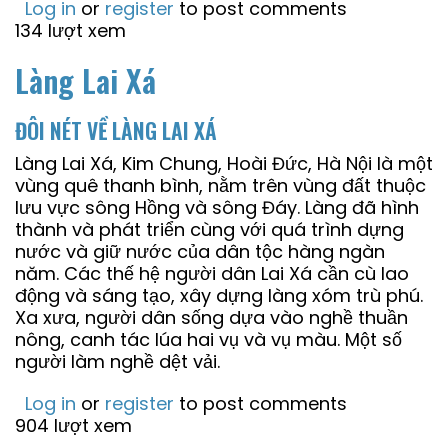
Log in
or
register
to post comments
134 lượt xem
Làng Lai Xá
ĐÔI NÉT VỀ LÀNG LAI XÁ
Làng Lai Xá, Kim Chung, Hoài Đức, Hà Nội là một
vùng quê thanh bình, nằm trên vùng đất thuộc
lưu vực sông Hồng và sông Đáy. Làng đã hình
thành và phát triển cùng với quá trình dựng
nước và giữ nước của dân tộc hàng ngàn
năm. Các thế hệ người dân Lai Xá cần cù lao
động và sáng tạo, xây dựng làng xóm trù phú.
Xa xưa, người dân sống dựa vào nghề thuần
nông, canh tác lúa hai vụ và vụ màu. Một số
người làm nghề dệt vải.
Log in
or
register
to post comments
904 lượt xem