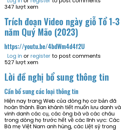
Log in
or
register
to post comments
347 lượt xem
Trích đoạn Video ngày giỗ Tổ 1-3
năm Quý Mão (2023)
https://youtu.be/4bdWm4d4f2U
Log in
or
register
to post comments
527 lượt xem
Lời đề nghị bổ sung thông tin
Cần bổ sung các loại thông tin
Hiện nay trang Web của dòng họ cơ bản đã
hoàn thành. Ban khánh tiết muốn lưu danh và
vinh danh các cụ, các ông bà và các cháu
trong dòng họ trước hết về các lĩnh vực: Các
Bà mẹ Việt Nam anh hùng, các Liệt sỹ trong