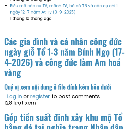
Biếu mã các cụ Tổ, mãnh Tổ, bà cô Tổ và các cụ chi 1
ngày 12-7 năm Ất Tỵ (3-9-2025)
1 tháng 10 tháng ago
Các gia đình và cá nhân công đức
ngày giỗ Tổ 1-3 năm Bính Ngọ (17-
4-2026) và công đức làm Am hoá
vàng
Quý vị xem nội dung ở file đính kèm bên dưới
Log in
or
register
to post comments
128 lượt xem
Góp tiền suất đinh xây khu mộ Tổ
bằng đá tại nghĩa trang Nhân dân