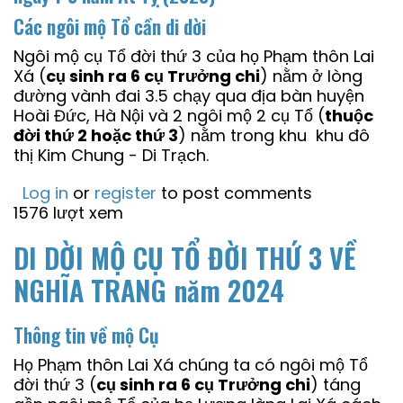
Các ngôi mộ Tổ cần di dời
Ngôi mộ cụ Tổ đời thứ 3 của họ Phạm thôn Lai
Xá (
cụ sinh ra 6 cụ Trưởng chi
) nằm ở lòng
đường vành đai 3.5 chạy qua địa bàn huyện
Hoài Đức, Hà Nội và 2 ngôi mộ 2 cụ Tổ (
thuộc
đời thứ 2 hoặc thứ 3
) nằm trong khu khu đô
thị Kim Chung - Di Trạch.
Log in
or
register
to post comments
1576 lượt xem
DI DỜI MỘ CỤ TỔ ĐỜI THỨ 3 VỀ
NGHĨA TRANG năm 2024
Thông tin về mộ Cụ
Họ Phạm thôn Lai Xá chúng ta có ngôi mộ Tổ
đời thứ 3 (
cụ sinh ra 6 cụ Trưởng chi
) táng