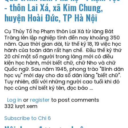
- thôn Lai Xá, xã Kim Chung,
huyện Hoài Đức, TP Hà Nội
Cụ Thủy Tổ họ Phạm thôn Lai Xá từ làng Bát
Tràng lên lập nghiệp tính đến nay khoảng 350
năm. Qua thời gian dài, từ thế kỷ 18, 19 việc học
hành của toàn dân rất hạn chế. Đầu thế kỷ thứ
20 chỉ một số người trong làng mới có điều
kiện học hành, mới biết chữ, chữ Nho và chữ
Quốc ngữ. Sau năm 1945, phong trào "Bình dân
học vụ" mới dạy cho đa số dân làng "biết chữ".
Tuy nhiên, đối với những người cao tuổi khi đó
học cũng chỉ biết ký tên, đọc báo ....
Log in
or
register
to post comments
332 lượt xem
Subscribe to Chi 6