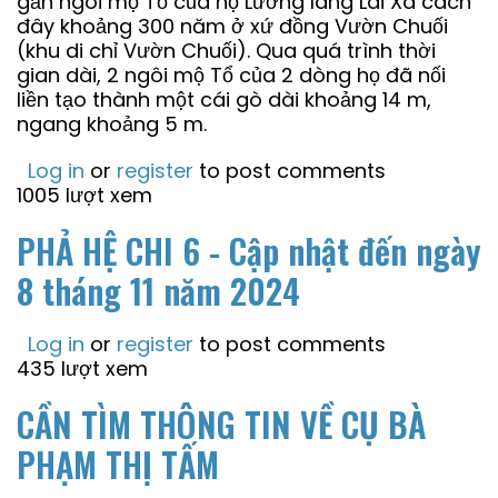
gần ngôi mộ Tổ của họ Lương làng Lai Xá cách
đây khoảng 300 năm ở xứ đồng Vườn Chuối
(khu di chỉ Vườn Chuối). Qua quá trình thời
gian dài, 2 ngôi mộ Tổ của 2 dòng họ đã nối
liền tạo thành một cái gò dài khoảng 14 m,
ngang khoảng 5 m.
Log in
or
register
to post comments
1005 lượt xem
PHẢ HỆ CHI 6 - Cập nhật đến ngày
8 tháng 11 năm 2024
Log in
or
register
to post comments
435 lượt xem
CẦN TÌM THÔNG TIN VỀ CỤ BÀ
PHẠM THỊ TẤM