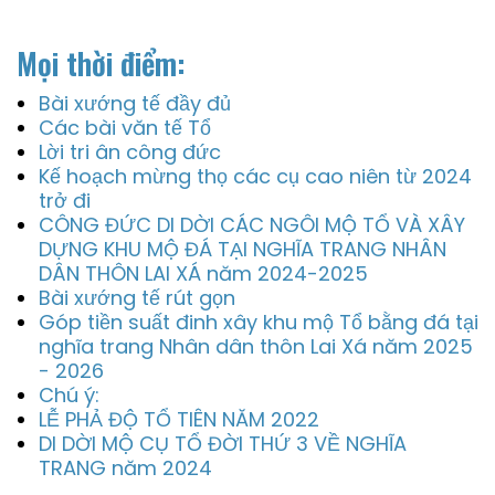
Mọi thời điểm:
Bài xướng tế đầy đủ
Các bài văn tế Tổ
Lời tri ân công đức
Kế hoạch mừng thọ các cụ cao niên từ 2024
trở đi
CÔNG ĐỨC DI DỜI CÁC NGÔI MỘ TỔ VÀ XÂY
DỰNG KHU MỘ ĐÁ TẠI NGHĨA TRANG NHÂN
DÂN THÔN LAI XÁ năm 2024-2025
Bài xướng tế rút gọn
Góp tiền suất đinh xây khu mộ Tổ bằng đá tại
nghĩa trang Nhân dân thôn Lai Xá năm 2025
- 2026
Chú ý:
LỄ PHẢ ĐỘ TỔ TIÊN NĂM 2022
DI DỜI MỘ CỤ TỔ ĐỜI THỨ 3 VỀ NGHĨA
TRANG năm 2024