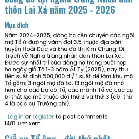
thôn Lai Xá năm 2025 - 2026
Mục đích
Năm 2024-2025, dòng họ cần chuyển các ngôi
mộ Tổ ở đường vành đai 3.5 thuộc địa bàn
huyện Hoài Đức và khu đô thị Kim Chung-Di
Trạch về Nghĩa trang nhân dân thôn Lai Xá.
Được sự nhất trí của dòng họ trong buổi họp
họ ngày giỗ Tổ 1-3 năm Ất Tỵ (2025), nay thu
tiền suất đinh 500,000 đ / 1 suất để làm khu mộ
Tổ gồm: 3 ngôi mộ đá to, 13 ngôi mộ đá nhỏ
hơn cho các bà cô Tổ, các mãnh Tổ và các cụ
bị thất lạc mộ thuộc đời thứ 2 và thứ 3 (đời thứ
4 là các cụ Trưởng chi).
Log in
or
register
to post comments
1481 lượt xem
Giỗ cụ Tổ ông - đời thứ nhất -