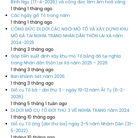
Bính Ngọ (17-4-2026) và công đức làm Am hoá vàng
1 tháng 1 tháng ago
Các ngày giỗ Tổ trong năm
1 tháng 1 tháng ago
CÔNG ĐỨC DI DỜI CÁC NGÔI MỘ TỔ VÀ XÂY DỰNG KHU
MỘ ĐÁ TẠI NGHĨA TRANG NHÂN DÂN THÔN LAI XÁ năm
2024-2025
1 tháng 3 tháng ago
Góp tiền suất đinh xây khu mộ Tổ bằng đá tại nghĩa
trang Nhân dân thôn Lai Xá năm 2025 - 2026
1 tháng 3 tháng ago
Ban khánh tiết năm 2026
1 tháng 3 tháng ago
Giỗ cụ Tổ bà - đời thứ 3 - ngày 19-12 năm Ất Tỵ (6-2-
2026)
1 tháng 5 tháng 1 tuần ago
DI DỜI MỘ CỤ TỔ ĐỜI THỨ 3 VỀ NGHĨA TRANG năm 2024
1 tháng 10 tháng ago
Giỗ cụ Tổ ông (đời thứ ba) ngày 2–5 năm Nhâm Dần (31-
5-2022)
1 tháng 10 tháng ago