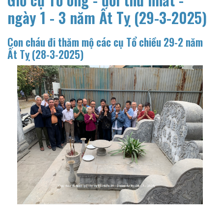
ngày 1 - 3 năm Ất Tỵ (29-3-2025)
Con cháu đi thăm mộ các cụ Tổ chiều 29-2 năm
Ất Tỵ (28-3-2025)