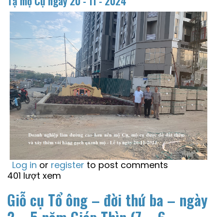
Tạ mộ Cụ ngày
20 - 11 - 2024
Log in
or
register
to post comments
401 lượt xem
Giỗ cụ Tổ ông – đời thứ ba – ngày