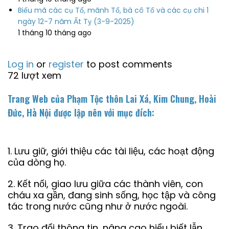
Biếu mã các cụ Tổ, mãnh Tổ, bà cô Tổ và các cụ chi 1
ngày 12-7 năm Ất Tỵ (3-9-2025)
1 tháng 10 tháng ago
Log in
or
register
to post comments
72 lượt xem
Trang Web của Phạm Tộc thôn Lai Xá, Kim Chung, Hoài
Đức, Hà Nội được lập nên với mục đích:
1. Lưu giữ, giới thiệu các tài liệu, các hoạt động
của dòng họ.
2. Kết nối, giao lưu giữa các thành viên, con
cháu xa gần, đang sinh sống, học tập và công
tác trong nước cũng như ở nước ngoài.
3. Trao đổi thông tin, nâng cao hiểu biết lẫn