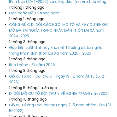
Bính Ngọ (17-4-2026) và công đức làm Am hoá vàng
1 tháng 1 tháng ago
Các ngày giỗ Tổ trong năm
1 tháng 1 tháng ago
CÔNG ĐỨC DI DỜI CÁC NGÔI MỘ TỔ VÀ XÂY DỰNG KHU
MỘ ĐÁ TẠI NGHĨA TRANG NHÂN DÂN THÔN LAI XÁ năm
2024-2025
1 tháng 3 tháng ago
Góp tiền suất đinh xây khu mộ Tổ bằng đá tại nghĩa
trang Nhân dân thôn Lai Xá năm 2025 - 2026
1 tháng 3 tháng ago
Ban khánh tiết năm 2026
1 tháng 3 tháng ago
Giỗ cụ Tổ bà - đời thứ 3 - ngày 19-12 năm Ất Tỵ (6-2-
2026)
1 tháng 5 tháng 1 tuần ago
DI DỜI MỘ CỤ TỔ ĐỜI THỨ 3 VỀ NGHĨA TRANG năm 2024
1 tháng 10 tháng ago
Giỗ cụ Tổ ông (đời thứ ba) ngày 2–5 năm Nhâm Dần (31-
5-2022)
1 tháng 10 tháng ago