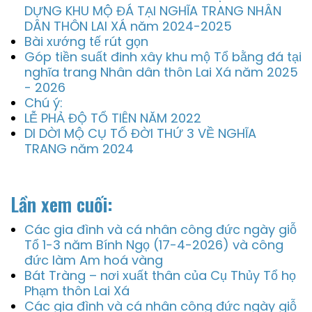
DỰNG KHU MỘ ĐÁ TẠI NGHĨA TRANG NHÂN
DÂN THÔN LAI XÁ năm 2024-2025
Bài xướng tế rút gọn
Góp tiền suất đinh xây khu mộ Tổ bằng đá tại
nghĩa trang Nhân dân thôn Lai Xá năm 2025
- 2026
Chú ý:
LỄ PHẢ ĐỘ TỔ TIÊN NĂM 2022
DI DỜI MỘ CỤ TỔ ĐỜI THỨ 3 VỀ NGHĨA
TRANG năm 2024
Lần xem cuối:
Các gia đình và cá nhân công đức ngày giỗ
Tổ 1-3 năm Bính Ngọ (17-4-2026) và công
đức làm Am hoá vàng
Bát Tràng – nơi xuất thân của Cụ Thủy Tổ họ
Phạm thôn Lai Xá
Các gia đình và cá nhân công đức ngày giỗ