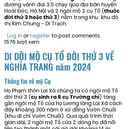
đường vành đai 3.5 chạy qua địa bàn huyện
Hoài Đức, Hà Nội và 2 ngôi mộ 2 cụ Tổ (
thuộc
đời thứ 2 hoặc thứ 3
) nằm trong khu khu đô
thị Kim Chung - Di Trạch.
Log in
or
register
to post comments
1576 lượt xem
DI DỜI MỘ CỤ TỔ ĐỜI THỨ 3 VỀ
NGHĨA TRANG năm 2024
Thông tin về mộ Cụ
Họ Phạm thôn Lai Xá chúng ta có ngôi mộ Tổ
đời thứ 3 (
cụ sinh ra 6 cụ Trưởng chi
) táng
gần ngôi mộ Tổ của họ Lương làng Lai Xá cách
đây khoảng 300 năm ở xứ đồng Vườn Chuối
(khu di chỉ Vườn Chuối). Qua quá trình thời
gian dài, 2 ngôi mộ Tổ của 2 dòng họ đã nối
liền tạo thành một cái gò dài khoảng 14 m,