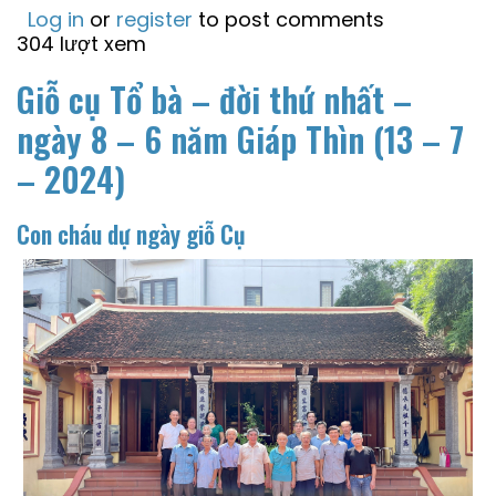
Log in
or
register
to post comments
304 lượt xem
Giỗ cụ Tổ bà – đời thứ nhất –
ngày 8 – 6 năm Giáp Thìn (13 – 7
– 2024)
Con cháu dự ngày giỗ Cụ