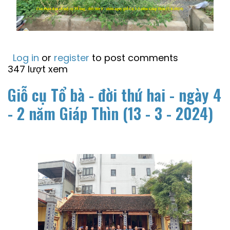
Log in
or
register
to post comments
347 lượt xem
Giỗ cụ Tổ bà - đời thứ hai - ngày 4
- 2 năm Giáp Thìn (13 - 3 - 2024)