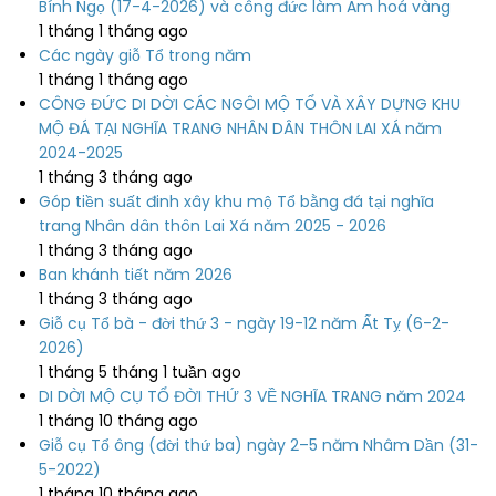
Bính Ngọ (17-4-2026) và công đức làm Am hoá vàng
1 tháng 1 tháng ago
Các ngày giỗ Tổ trong năm
1 tháng 1 tháng ago
CÔNG ĐỨC DI DỜI CÁC NGÔI MỘ TỔ VÀ XÂY DỰNG KHU
MỘ ĐÁ TẠI NGHĨA TRANG NHÂN DÂN THÔN LAI XÁ năm
2024-2025
1 tháng 3 tháng ago
Góp tiền suất đinh xây khu mộ Tổ bằng đá tại nghĩa
trang Nhân dân thôn Lai Xá năm 2025 - 2026
1 tháng 3 tháng ago
Ban khánh tiết năm 2026
1 tháng 3 tháng ago
Giỗ cụ Tổ bà - đời thứ 3 - ngày 19-12 năm Ất Tỵ (6-2-
2026)
1 tháng 5 tháng 1 tuần ago
DI DỜI MỘ CỤ TỔ ĐỜI THỨ 3 VỀ NGHĨA TRANG năm 2024
1 tháng 10 tháng ago
Giỗ cụ Tổ ông (đời thứ ba) ngày 2–5 năm Nhâm Dần (31-
5-2022)
1 tháng 10 tháng ago