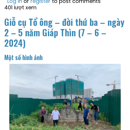
Log in
or
register
to post comments
401 lượt xem
Giỗ cụ Tổ ông – đời thứ ba – ngày
2 – 5 năm Giáp Thìn (7 – 6 –
2024)
Một số hình ảnh