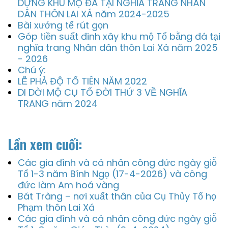
DỰNG KHU MỘ ĐÁ TẠI NGHĨA TRANG NHÂN
DÂN THÔN LAI XÁ năm 2024-2025
Bài xướng tế rút gọn
Góp tiền suất đinh xây khu mộ Tổ bằng đá tại
nghĩa trang Nhân dân thôn Lai Xá năm 2025
- 2026
Chú ý:
LỄ PHẢ ĐỘ TỔ TIÊN NĂM 2022
DI DỜI MỘ CỤ TỔ ĐỜI THỨ 3 VỀ NGHĨA
TRANG năm 2024
Lần xem cuối:
Các gia đình và cá nhân công đức ngày giỗ
Tổ 1-3 năm Bính Ngọ (17-4-2026) và công
đức làm Am hoá vàng
Bát Tràng – nơi xuất thân của Cụ Thủy Tổ họ
Phạm thôn Lai Xá
Các gia đình và cá nhân công đức ngày giỗ