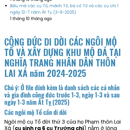
Biếu mã các cụ Tổ, mãnh Tổ, bà cô Tổ và các cụ chi 1
ngày 12-7 năm Ất Tỵ (3-9-2025)
1 tháng 10 tháng ago
CÔNG ĐỨC DI DỜI CÁC NGÔI MỘ
TỔ VÀ XÂY DỰNG KHU MỘ ĐÁ TẠI
NGHĨA TRANG NHÂN DÂN THÔN
LAI XÁ năm 2024-2025
Chú ý: Ở file đính kèm là danh sách các cá nhân
và gia đình công đức trước 1-3, ngày 1-3 và sau
ngày 1-3 năm Ất Tỵ (2025)
Các ngôi mộ Tổ cần di dời
Ngôi mộ cụ Tổ đời thứ 3 của họ Phạm thôn Lai
Xá (
cụ sinh ra 6 cụ Trưởng chi
) nằm ở lòng