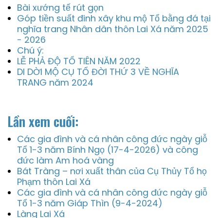
Bài xướng tế rút gọn
Góp tiền suất đinh xây khu mộ Tổ bằng đá tại
nghĩa trang Nhân dân thôn Lai Xá năm 2025
- 2026
Chú ý:
LỄ PHẢ ĐỘ TỔ TIÊN NĂM 2022
DI DỜI MỘ CỤ TỔ ĐỜI THỨ 3 VỀ NGHĨA
TRANG năm 2024
Lần xem cuối:
Các gia đình và cá nhân công đức ngày giỗ
Tổ 1-3 năm Bính Ngọ (17-4-2026) và công
đức làm Am hoá vàng
Bát Tràng – nơi xuất thân của Cụ Thủy Tổ họ
Phạm thôn Lai Xá
Các gia đình và cá nhân công đức ngày giỗ
Tổ 1-3 năm Giáp Thìn (9-4-2024)
Làng Lai Xá