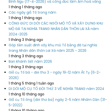
Bính Ngọ (17-4-2026) và công đức làm Am hoá vàng
1 tháng 1 tháng ago
Các ngày giỗ Tổ trong năm
1 tháng 1 tháng ago
CÔNG ĐỨC DI DỜI CÁC NGÔI MỘ TỔ VÀ XÂY DỰNG KHU
MỘ ĐÁ TẠI NGHĨA TRANG NHÂN DÂN THÔN LAI XÁ năm
2024-2025
1 tháng 3 tháng ago
Góp tiền suất đinh xây khu mộ Tổ bằng đá tại nghĩa
trang Nhân dân thôn Lai Xá năm 2025 - 2026
1 tháng 3 tháng ago
Ban khánh tiết năm 2026
1 tháng 3 tháng ago
Giỗ cụ Tổ bà - đời thứ 3 - ngày 19-12 năm Ất Tỵ (6-2-
2026)
1 tháng 5 tháng 1 tuần ago
DI DỜI MỘ CỤ TỔ ĐỜI THỨ 3 VỀ NGHĨA TRANG năm 2024
1 tháng 10 tháng ago
Giỗ cụ Tổ ông (đời thứ ba) ngày 2–5 năm Nhâm Dần (31-
5-2022)
1 tháng 10 tháng ago