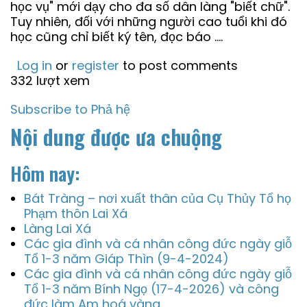
học vụ" mới dạy cho đa số dân làng "biết chữ".
Tuy nhiên, đối với những người cao tuổi khi đó
học cũng chỉ biết ký tên, đọc báo ....
Log in
or
register
to post comments
332 lượt xem
Subscribe to Phả hệ
Nội dung được ưa chuộng
Hôm nay:
Bát Tràng – nơi xuất thân của Cụ Thủy Tổ họ
Phạm thôn Lai Xá
Làng Lai Xá
Các gia đình và cá nhân công đức ngày giỗ
Tổ 1-3 năm Giáp Thìn (9-4-2024)
Các gia đình và cá nhân công đức ngày giỗ
Tổ 1-3 năm Bính Ngọ (17-4-2026) và công
đức làm Am hoá vàng