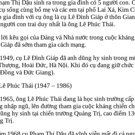
ạm Thị Dậu sinh ra trong gia đình có 5 người con. Cụ
cụ sống cùng bố mẹ và các em tại phố Lai Xá, Kim 
p gia đình với cụ ông là cụ Lê Đình Giáp ở thôn Gia
người con trai duy nhất là ông Lê Phúc Thái.
lời kêu gọi của Đảng và Nhà nước trong cuộc kháng
 Giáp đã sớm tham gia cách mạng.
949, cụ Lê Đình Giáp đã anh dũng hy sinh trong một
hượng, Hoài Đức, Hà Nội. Khi đó cụ đang giữ chức 
 Đồng và Đức Giang).
Lê Phúc Thái (1947 – 1986)
965, ông Lê Phúc Thái đang là học sinh trường cấp 
g nhập ngũ, lên đường tham gia cuộc kháng chiến 
ũng hy sinh tại chiến trường Quảng Trị, cao điểm 
g Trị.
m 1968 cụ Phạm Thị Dậu đã vĩnh viễn mất đi cả ngư