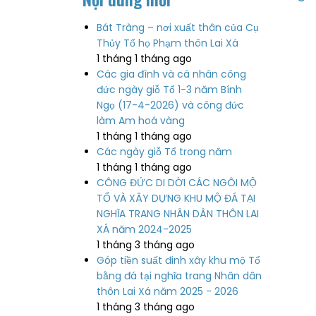
Bát Tràng – nơi xuất thân của Cụ
Thủy Tổ họ Phạm thôn Lai Xá
1 tháng 1 tháng ago
Các gia đình và cá nhân công
đức ngày giỗ Tổ 1-3 năm Bính
Ngọ (17-4-2026) và công đức
làm Am hoá vàng
1 tháng 1 tháng ago
Các ngày giỗ Tổ trong năm
1 tháng 1 tháng ago
CÔNG ĐỨC DI DỜI CÁC NGÔI MỘ
TỔ VÀ XÂY DỰNG KHU MỘ ĐÁ TẠI
NGHĨA TRANG NHÂN DÂN THÔN LAI
XÁ năm 2024-2025
1 tháng 3 tháng ago
Góp tiền suất đinh xây khu mộ Tổ
bằng đá tại nghĩa trang Nhân dân
thôn Lai Xá năm 2025 - 2026
1 tháng 3 tháng ago