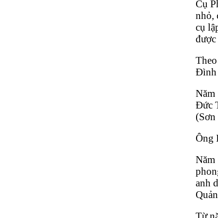
Cụ Ph
nhỏ, 
cụ lậ
được 
Theo 
Đình
Năm 1
Đức T
(Sơn
Ông 
Năm 1
phon
anh d
Quản
Từ nă