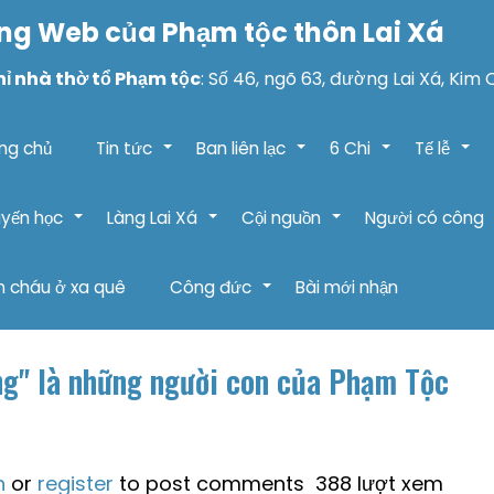
ng Web của Phạm tộc thôn Lai Xá
hỉ nhà thờ tổ Phạm tộc
: Số 46, ngõ 63, đường Lai Xá, Kim 
ng chủ
Tin tức
Ban liên lạc
6 Chi
Tế lễ
+
+
+
+
yến học
Làng Lai Xá
Cội nguồn
Người có công
+
+
+
 cháu ở xa quê
Công đức
Bài mới nhận
+
g" là những người con của Phạm Tộc
n
or
register
to post comments
388 lượt xem